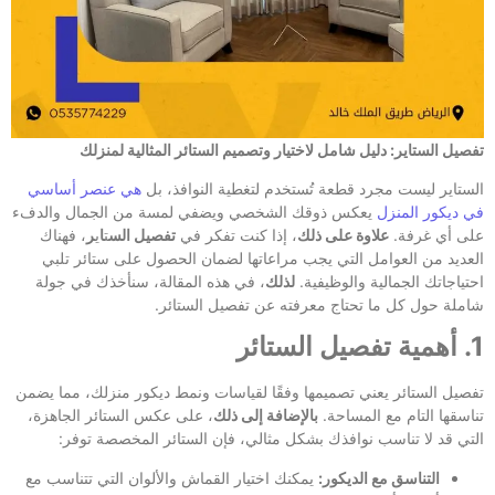
تفصيل الستاير: دليل شامل لاختيار وتصميم الستائر المثالية لمنزلك
الستاير ليست مجرد قطعة تُستخدم لتغطية النوافذ، بل
هي عنصر أساسي
في ديكور المنزل
يعكس ذوقك الشخصي ويضفي لمسة من الجمال والدفء
على أي غرفة.
علاوة على ذلك
، إذا كنت تفكر في
تفصيل الس
ت
ا
ي
ر
، فهناك
العديد من العوامل التي يجب مراعاتها لضمان الحصول على ستائر تلبي
احتياجاتك الجمالية والوظيفية.
لذلك
، في هذه المقالة، سنأخذك في جولة
شاملة حول كل ما تحتاج معرفته عن تفصيل الستائر.
1. أهمية تفصيل الستائر
تفصيل الستائر يعني تصميمها وفقًا لقياسات ونمط ديكور منزلك، مما يضمن
تناسقها التام مع المساحة.
بالإضافة إلى ذلك
، على عكس الستائر الجاهزة،
التي قد لا تناسب نوافذك بشكل مثالي، فإن الستائر المخصصة توفر:
التناسق مع الديكور:
يمكنك اختيار القماش والألوان التي تتناسب مع