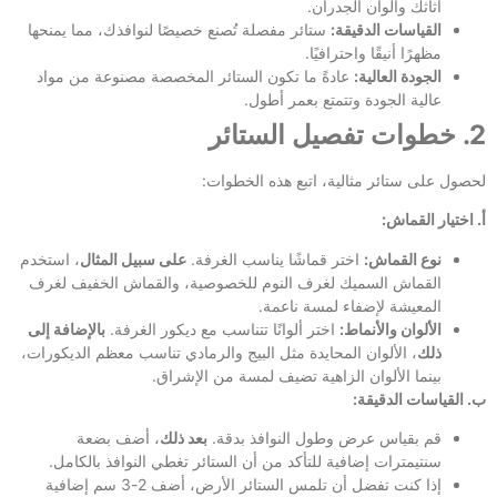
أثاثك وألوان الجدران.
القياسات الدقيقة:
ستائر مفصلة تُصنع خصيصًا لنوافذك، مما يمنحها
مظهرًا أنيقًا واحترافيًا.
الجودة العالية:
عادةً ما تكون الستائر المخصصة مصنوعة من مواد
عالية الجودة وتتمتع بعمر أطول.
2. خطوات تفصيل الستائر
لحصول على ستائر مثالية، اتبع هذه الخطوات:
أ. اختيار القماش:
نوع القماش:
اختر قماشًا يناسب الغرفة.
على سبيل المثال
، استخدم
القماش السميك لغرف النوم للخصوصية، والقماش الخفيف لغرف
المعيشة لإضفاء لمسة ناعمة.
الألوان والأنماط:
اختر ألوانًا تتناسب مع ديكور الغرفة.
بالإضافة إلى
ذلك
، الألوان المحايدة مثل البيج والرمادي تناسب معظم الديكورات،
بينما الألوان الزاهية تضيف لمسة من الإشراق.
ب. القياسات الدقيقة:
قم بقياس عرض وطول النوافذ بدقة.
بعد ذلك
، أضف بضعة
سنتيمترات إضافية للتأكد من أن الستائر تغطي النوافذ بالكامل.
إذا كنت تفضل أن تلمس الستائر الأرض، أضف 2-3 سم إضافية