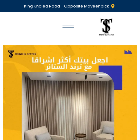
King Khaled Road - Opposite Moveenpick