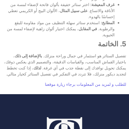
غرف المعيشة:
اختر ستائر خفيفة بألوان فاتحة لإضفاء لمسة من
الأناقة والاتساع.
على سبيل المثال
، الألوان البيج أو الكريمي تعطي
إحساسًا بالهدوء.
المطابخ:
استخدم ستائر سهلة التنظيف من مواد مقاومة للبقع
والرطوبة.
في المقابل
، يمكنك اختيار ألوان زاهية لإضفاء لمسة من
الحيوية.
5. الخاتمة
تفصيل الستائر هو استثمار في جمال وراحة منزلك.
بالإضافة إلى ذلك
،
باختيار القماش المناسب، والقياسات الدقيقة، والتصميم الذي يعكس ذوقك،
يمكنك تحويل نوافذك إلى نقطة جذب في أي غرفة.
لذلك
، إذا كنت تخطط
لتجديد ديكور منزلك، فلا تتردد في التفكير في تفصيل الستائر كخيار مثالي.
للطلب و لمزيد من المعلومات برجاء زيارة موقعنا