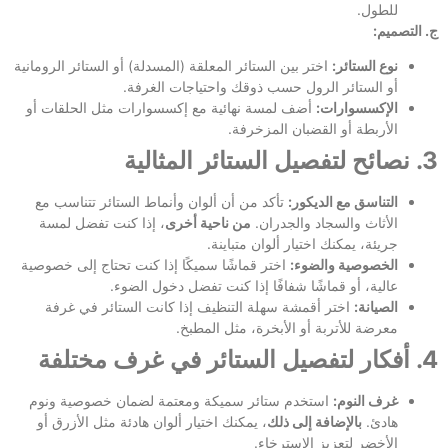
للطول.
ج. التصميم:
نوع الستائر:
اختر بين الستائر المعلقة (المسدلة) أو الستائر الرومانية
أو الستائر الرول حسب ذوقك واحتياجات الغرفة.
الإكسسوارات:
أضف لمسة نهائية مع إكسسوارات مثل الحلقات أو
الأربطة أو القضبان المزخرفة.
3. نصائح لتفصيل الستائر المثالية
التناسق مع الديكور:
تأكد من أن ألوان وأنماط الستائر تتناسب مع
الأثاث والسجاد والجدران.
من ناحية أخرى
، إذا كنت تفضل لمسة
جريئة، يمكنك اختيار ألوان متباينة.
الخصوصية والضوء:
اختر قماشًا سميكًا إذا كنت تحتاج إلى خصوصية
عالية، أو قماشًا شفافًا إذا كنت تفضل دخول الضوء.
الصيانة:
اختر أقمشة سهلة التنظيف إذا كانت الستائر في غرفة
معرضة للأتربة أو الأبخرة، مثل المطبخ.
4. أفكار لتفصيل الستائر في غرف مختلفة
غرف النوم:
استخدم ستائر سميكة ومعتمة لضمان خصوصية ونوم
هادئ.
بالإضافة إلى ذلك
، يمكنك اختيار ألوان هادئة مثل الأزرق أو
الأخضر لتعزيز الاسترخاء.