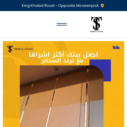
King Khaled Road - Opposite Moveenpick