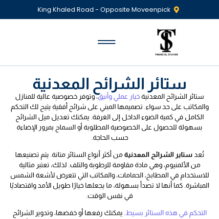
King Khaled Road - Opposite Moveenpick
ستائر الشرائح المعدنية
ستائر الشرائح المعدنية
خيار عملي وأنيق
، وتوفر خصوصية عالية للمنازل
والمكاتب على حد سواء. تصميمها المبني على شرائح أفقية يتيح لك التحكم
الكامل في كمية الضوء الداخل إلى الغرفة. يمكنك تعديل ميل الشرائح
بسهولة للحصول على الخصوصية المطلوبة أو السماح بمرور الإضاءة
حسب الحاجة.
تُعد
ستاير الشرائح المعدنية
من أكثر أنواع الستائر متانة. يتم تصنيعها
من الألمنيوم، وهي مادة مقاومة للرطوبة والتلف. لذلك، تعتبر مثالية
للاستخدام في المطابخ، الحمامات، والمكاتب التي تتعرض لأشعة الشمس
المباشرة. كما أنها لا تصدأ بسهولة، ما يجعلها خيارًا طويل الأمد واقتصاديًا
في نفس الوقت.
التحكم في هذه الستائر بسيط
. يمكنك رفعها أو خفضها، وتدوير الشرائح