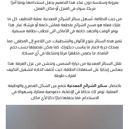
بمرونة وسلاسة دون عناء. هذا التصميم يجعل استخدامها يوميًا أمرًا
مريحًا، سواء في المنزل أو مكان العمل.
من حيث النظافة، تُسهل ستائر الشرائح المعدنية عملية التنظيف. كل ما
عليك فعله هو مسح الشرائح بقطعة قماش ناعمة أو فرشاة غبار. هذا
يوفر الوقت والجهد، خاصة في الأماكن التي تتطلب نظافة مستمرة.
تتميز هذه الستائر بتنوع الألوان والتشطيبات، من اللامع إلى المطفي، مما
يمنحك حرية اختيار ما يناسب ديكورك. كما يمكن تفصيلها حسب حجم
النافذة، ما يضمن مظهرًا مرتبًا ومتناغمًا في أي مساحة.
تقلل الستائر المعدنية من حرارة الشمس، وتحسّن من عزل الغرفة. هذا
ينعكس إيجابيًا على استهلاك الطاقة، حيث تُخفف الحاجة لتشغيل التكييف
لفترات طويلة.
باختصار،
ستاير الشرائح المعدنية
تجمع بين الشكل العصري والوظيفة
العملية. توفر لك تحكمًا في الإضاءة، خصوصية ممتازة، وسهولة في
الاستخدام، مما يجعلها خيارًا ذكيًا لأي مكان.