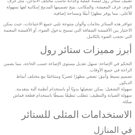
تضيف ستائر رول لمسة عملية وجذابة تناسب مختلف الأماكن، مثل غرف
النوم، غرف المعيشة، والمكاتب. يتيح تصميمها المدمج إمكانية لفها بسهولة
للأعلى، مما يوفر مظهرًا أنيقًا ومساحة إضافية.
تتوافر هذه الستائر بخامات وألوان متنوعة تلبي جميع الاحتياجات، حيث يمكن
الاختيار بين الأقمشة الشفافة التي تسمح بدخول الضوء، أو الأقمشة المعتمة
التي تحجب الضوء بالكامل.
أبرز مميزات ستائر رول
التحكم في الإضاءة: تسهل تعديل مستوى الإضاءة حسب الحاجة، مما يضمن
الراحة في جميع الأوقات.
تصميم بسيط وأنيق: تضفي مظهرًا عصريًا ومتناغمًا مع مختلف أنماط
الديكور.
سهولة التشغيل: يمكن تشغيلها يدويًا أو باستخدام أنظمة آلية متقدمة.
سهولة الصيانة والتنظيف: تتطلب تنظيفًا بسيطًا باستخدام قطعة قماش
مبللة.
الاستخدامات المثلى للستائر
في المنازل